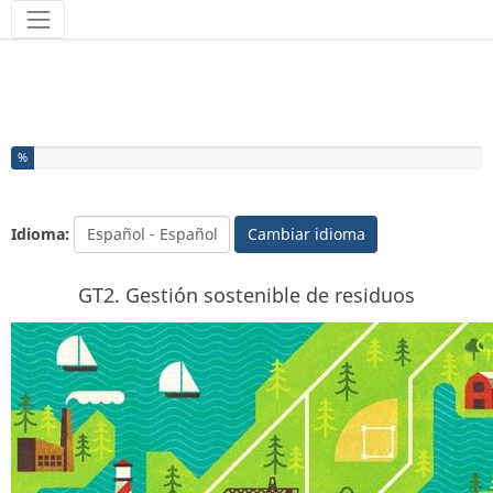
Herramientas
Ha completado el % de este formulario
%
Idioma:
Cambiar idioma
GT2. Gestión sostenible de residuos